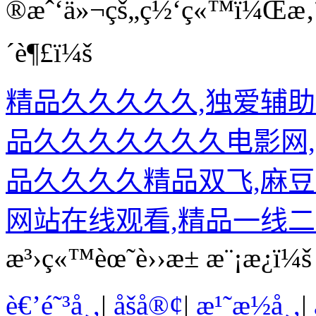
®æˆ‘ä»¬çš„ç½‘ç«™ï¼Œæ‚¨å
´è¶£ï¼š
精品久久久久久,独爱辅助
品久久久久久久久电影网,
品久久久久精品双飞,麻豆
网站在线观看,精品一线二
æ³›ç«™èœ˜è››æ± æ¨¡æ¿ï¼
è€’é˜³å¸‚
|
åšå®¢
|
æ¹˜æ½­å¸‚
|